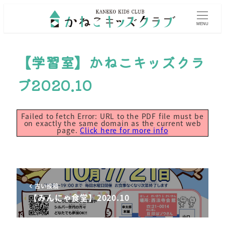
MENU
【学習室】かねこキッズクラ
ブ2020.10
Failed to fetch Error: URL to the PDF file must be
on exactly the same domain as the current web
page.
Click here for more info
古い投稿
【みんにゃ食堂】2020.10