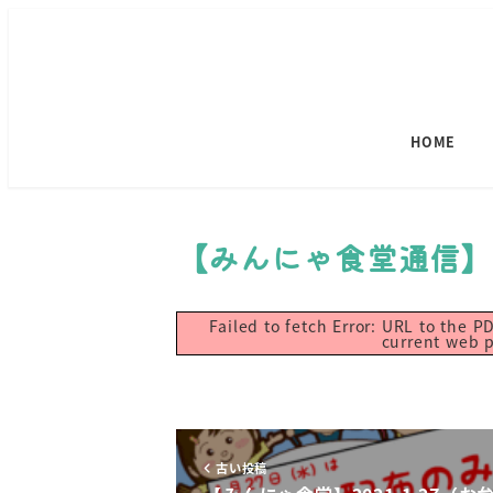
HOME
【みんにゃ食堂通信】202
Failed to fetch Error: URL to the 
current web 
古い投稿