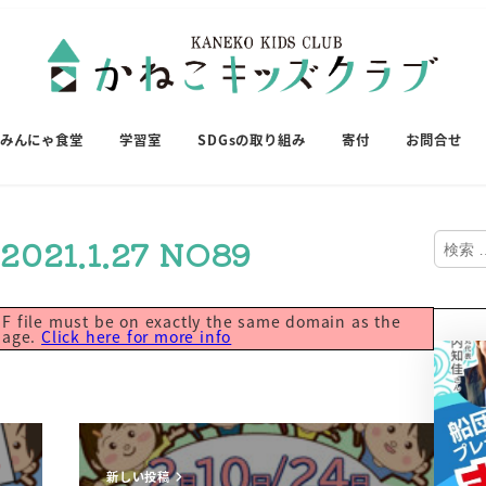
みんにゃ食堂
学習室
SDGsの取り組み
寄付
お問合せ
検
1.1.27 NO89
索
PDF file must be on exactly the same domain as the
page.
Click here for more info
新しい投稿