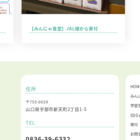
【みんにゃ食堂】JAL様から寄付
HOM
住所
みん
〒755-0029
学習
山口県宇部市新天町2丁目1-5
SD
TEL
寄付
お問
0836-39-6332