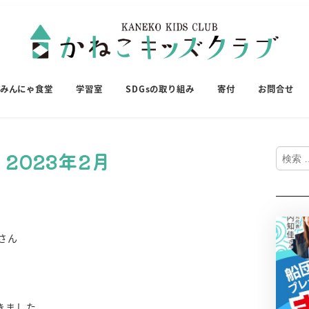
みんにゃ食堂
学習室
SDGsの取り組み
寄付
お問合せ
検
2023年2月
索
さん
げ）
きました。