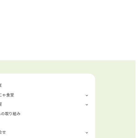
E
にゃ食堂
室
Gsの取り組み
合せ